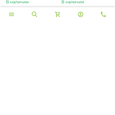
В наличии
В наличии
‍1 810‍
₽
‍1 810‍
₽
Леска плетеная SPIDER
Леска плетеная SPIDER
WIRE® STEALTH® DURA
WIRE® STEALTH® DURA
X4 PE BRAID - 0.25mm /
X4 PE BRAID - 0.30mm /