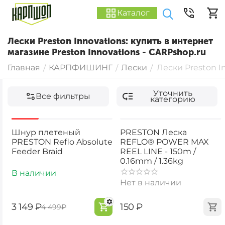
Каталог
Лески Preston Innovations: купить в интернет
магазине Preston Innovations - CARPshop.ru
Главная
КАРПФИШИНГ
Лески
Лески Preston I
/
/
/
Уточнить
Все фильтры
категорию
-30%
Шнур плетеный
PRESTON Леска
PRESTON Reflo Absolute
REFLO® POWER MAX
Feeder Braid
REEL LINE - 150m /
0.16mm / 1.36kg
В наличии
Нет в наличии
‍3 149‍
₽
‍150‍
₽
‍4 499‍
₽