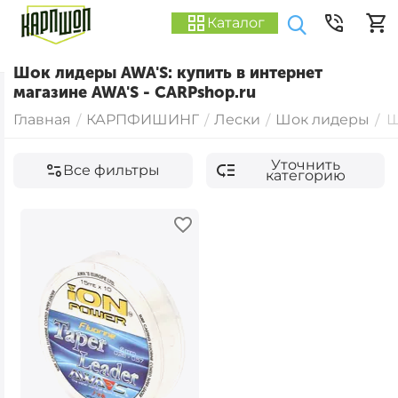
Каталог
Шок лидеры AWA'S: купить в интернет
магазине AWA'S - CARPshop.ru
Главная
КАРПФИШИНГ
Лески
Шок лидеры
Ш
/
/
/
/
Уточнить
Все фильтры
категорию