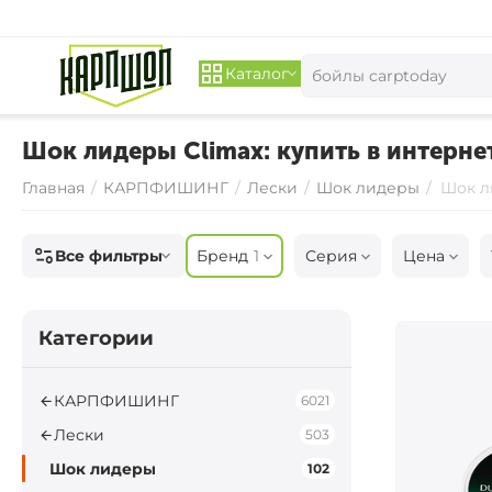
Каталог
Шок лидеры Climax: купить в интернет
Главная
/
КАРПФИШИНГ
/
Лески
/
Шок лидеры
/
Шок л
Все фильтры
Бренд
1
Серия
Цена
Категории
КАРПФИШИНГ
6021
Лески
503
Шок лидеры
102