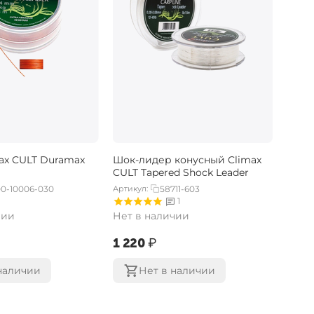
ax CULT Duramax
Шок-лидер конусный Climax
CULT Tapered Shock Leader
0-10006-030
Артикул:
58711-603
1
чии
Нет в наличии
‍1 220‍
₽
наличии
Нет в наличии