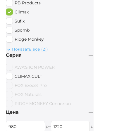
PB Products
Climax
Sufix
Spomb
Ridge Monkey
AWA'S
Показать все (21)
Серия
DELPHIN
Shimano
AWA'S ION POWER
Anaconda
CLIMAX CULT
AVID CARP
FOX Exocet Pro
Daiwa
FOX Naturals
ESP
RIDGE MONKEY Connexion
Mivardi
Цена
Caiman
–
₽
₽
Spiderwire