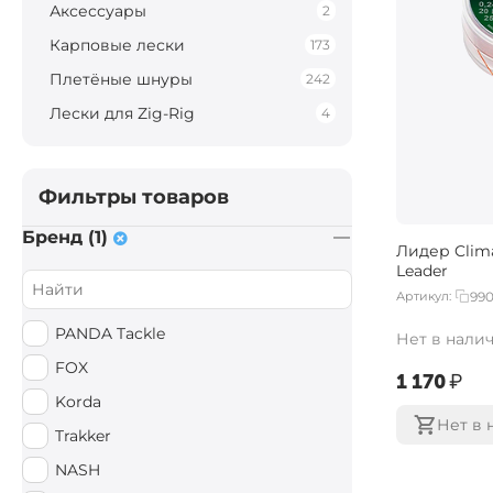
Аксессуары
2
Карповые лески
173
Плетёные шнуры
242
Лески для Zig-Rig
4
Фильтры товаров
Бренд (1)
Лидер Clim
Leader
Артикул:
990
PANDA Tackle
Нет в нали
FOX
‍1 170‍
₽
Korda
Нет в 
Trakker
NASH