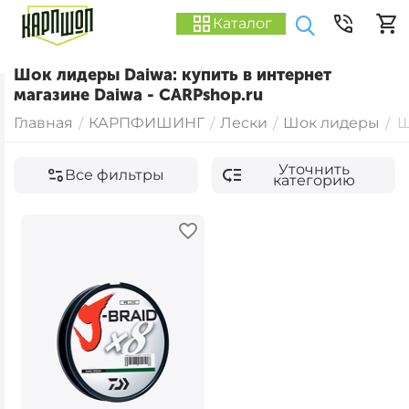
Каталог
Шок лидеры Daiwa: купить в интернет
магазине Daiwa - CARPshop.ru
Главная
КАРПФИШИНГ
Лески
Шок лидеры
Ш
/
/
/
/
Уточнить
Все фильтры
категорию