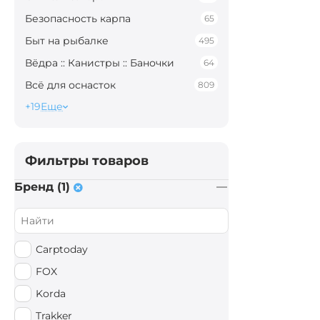
Безопасность карпа
65
Быт на рыбалке
495
Вёдра :: Канистры :: Баночки
64
Всё для оснасток
809
+19
Еще
Фильтры товаров
Бренд (1)
Carptoday
FOX
Korda
Trakker