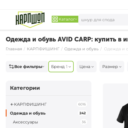
Каталог
Одежда и обувь AVID CARP: купить в 
Главная
/
КАРПФИШИНГ
/
Одежда и обувь
/
Одежда и 
Все фильтры
Бренд
1
Цена
Размер
Категории
КАРПФИШИНГ
6016
Одежда и обувь
242
Аксессуары
36