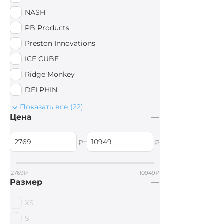
NASH
PB Products
Preston Innovations
ICE CUBE
Ridge Monkey
DELPHIN
Anaconda
Показать все (22)
Цена
Сплав
Sonik
–
₽
₽
AVID CARP
Daiwa
2769
₽
10949
₽
Размер
Simms
Wychwood
XS
Rapala
S