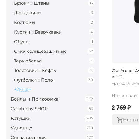
Брюки :: Штаны
13
Дождевики
3
Костюмы
2
Куртки :: Безрукавки
4
Обувь
1
Очки солнцезащитные
57
Термобельё
4
Толстовки :: Кофты
14
Футболка AV
Shirt
Футболки :: Поло
30
Артикул:
A0
+2
Еще
Нет в нали
Бойлы и Прикормка
1162
‍2 769‍
₽
Carptoday SHOP
53
Катушки
205
Нет в 
Удилища
218
Сигнализаторы
177