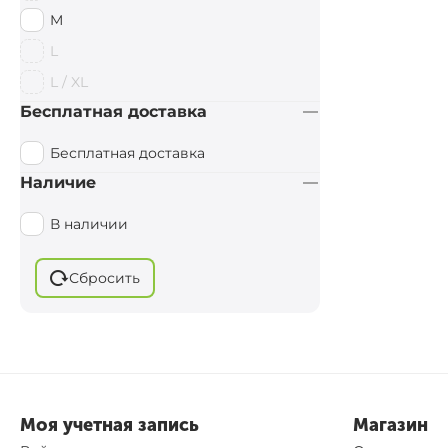
Guru
M
Vass
L
Iron Trout
L / XL
Uni Cat
Бесплатная доставка
Бесплатная доставка
Наличие
В наличии
Сбросить
Моя учетная запись
Магазин