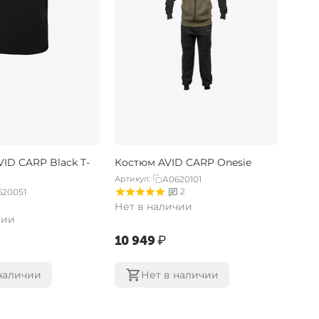
ID CARP Black T-
Костюм AVID CARP Onesie
Артикул:
A0620101
2
620051
Нет в наличии
чии
‍10 949‍
₽
наличии
Нет в наличии