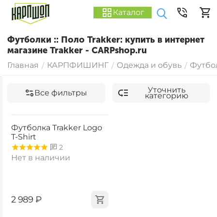
Каталог
Футболки :: Поло Trakker: купить в интернет
магазине Trakker - CARPshop.ru
Главная
КАРПФИШИНГ
Одежда и обувь
Футбол
/
/
/
Уточнить
Все фильтры
категорию
Футболка Trakker Logo
T-Shirt
2
Нет в наличии
‍2 989‍
₽