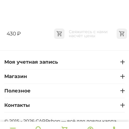
Свяжитесь с нами 
‍430‍
₽
насчёт цены
Моя учетная запись
Магазин
Полезное
Контакты
© 2015 - 2026 CARPshop — всё для ловли карпа.
CARPshop - Карпфишинг интернет магазин. Все