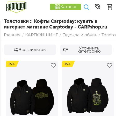
Каталог
Толстовки :: Кофты Carptoday: купить в
интернет магазине Carptoday - CARPshop.ru
Главная
КАРПФИШИНГ
Одежда и обувь
Толсто
/
/
/
Уточнить
Все фильтры
категорию
-15%
-15%