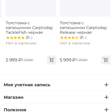
Толстовка с
Толстовка с
капюшоном Carptoday
капюшоном Carptoday
TackleFish черная
Release черная
2
3
Нет в наличии
Нет в наличии
‍5 999‍
₽
‍5 999‍
₽
‍7 058‍
₽
‍7 058‍
₽
Моя учетная запись
Магазин
Полезное