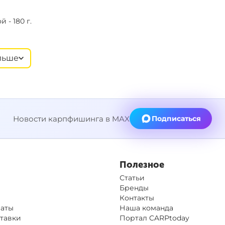
 - 180 г.
льше
-лидера рекомендуется использовать конусный моно лидер
Новости карпфишинга в MAX
Подписаться
 - 140 г.
Полезное
Статьи
Бренды
Контакты
латы
Наша команда
-лидера рекомендуется использовать конусный моно лидер
тавки
Портал CARPtoday