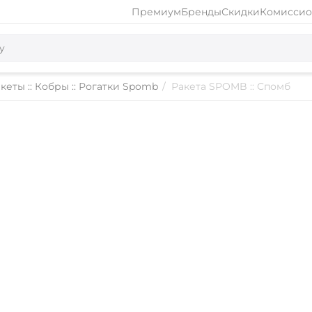
Премиум
Бренды
Скидки
Комиссио
кеты :: Кобры :: Рогатки Spomb
/
Ракета SPOMB :: Спомб