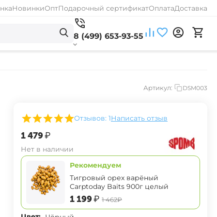
нка
Новинки
Опт
Подарочный сертификат
Оплата
Доставка
8 (499) 653-93-55
Артикул:
DSM003
Отзывов: 1
Написать отзыв
‍1 479‍
₽
Нет в наличии
Рекомендуем
Тигровый орех варёный
Carptoday Baits 900г целый
‍1 199‍
₽
‍1 462‍
₽
Цвет:
Чёрный