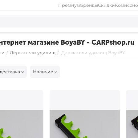
Премиум
Бренды
Скидки
Комиссио
нтернет магазине BoyaBY - CARPshop.ru
ли
/
Держатели удилищ
/
Держатели удилищ BoyaBY
доставка
Наличие