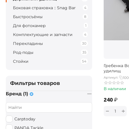
Боковая страховка :: Snag Bar
4
Быстросъёмы
8
Для фотокамер
1
Комплектующие и запчасти
4
Перекладины
30
Род-поды
35
Стойки
54
Гребенка Bo
удилищ
Артикул:
10
Фильтры товаров
В наличии
Бренд (1)
‍240‍
₽
+
−
Carptoday
PANDA Tackle