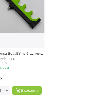
енка BoyaBY на 6 удилищ
л:
100066
личии
₽
+
В корзину