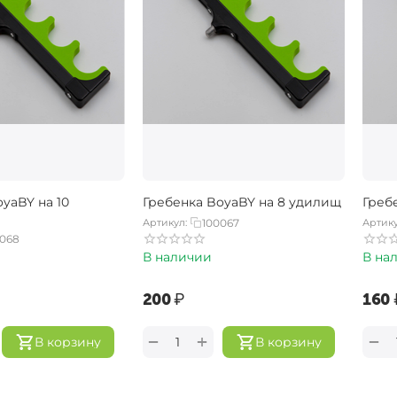
yaBY на 10
Гребенка BoyaBY на 8 удилищ
Греб
Артикул:
100067
Артику
0068
В наличии
В на
‍200‍
₽
‍160‍
+
−
−
В корзину
В корзину