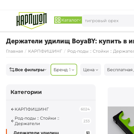
Каталог
Держатели удилищ BoyaBY: купить в и
Главная
/
КАРПФИШИНГ
/
Род-поды :: Стойки :: Держате
Все фильтры
Бренд
1
Цена
Бесплатная 
Категории
КАРПФИШИНГ
6024
Род-поды :: Стойки ::
233
Держатели
Держатели удилищ
51