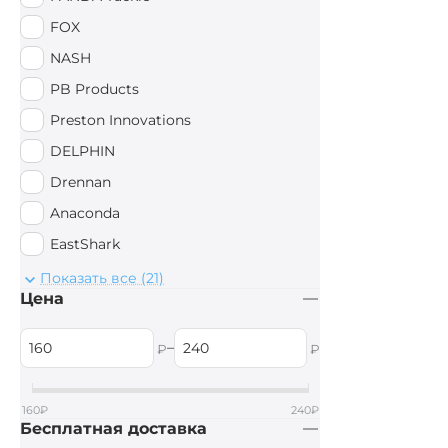
FOX
NASH
PB Products
Preston Innovations
DELPHIN
Drennan
Anaconda
EastShark
Sonik
Показать все (21)
Цена
AVID CARP
Aquatic
–
₽
₽
JAG
Mivardi
160
₽
240
₽
Бесплатная доставка
Prologic