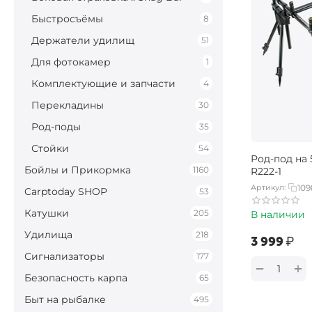
Быстросъёмы
8
Держатели удилищ
51
Для фотокамер
1
Комплектующие и запчасти
4
Перекладины
30
Род-поды
35
Стойки
54
Род-под на
Бойлы и Прикормка
1160
R222-1
Артикул:
109
Carptoday SHOP
53
Катушки
205
В наличии
Удилища
218
‍3 999‍
₽
Сигнализаторы
177
+
−
Безопасность карпа
65
Быт на рыбалке
495