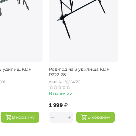
 5 удилищ KDF
Род-под на 3 удилища KDF
R222-28
891
Артикул:
164351
В наличии
‍1 999‍
₽
+
−
В корзину
В корзину