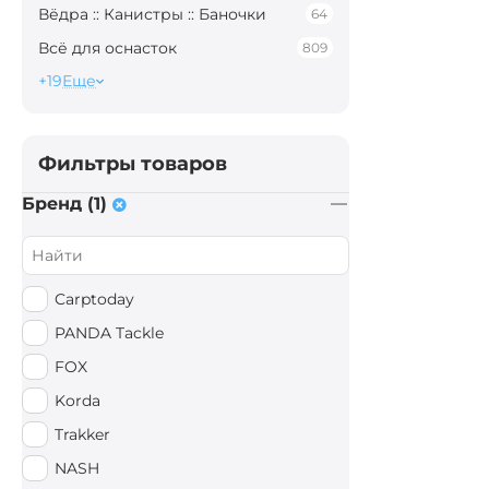
Вёдра :: Канистры :: Баночки
64
Всё для оснасток
809
+19
Еще
Фильтры товаров
Бренд (1)
Carptoday
PANDA Tackle
FOX
Korda
Trakker
NASH