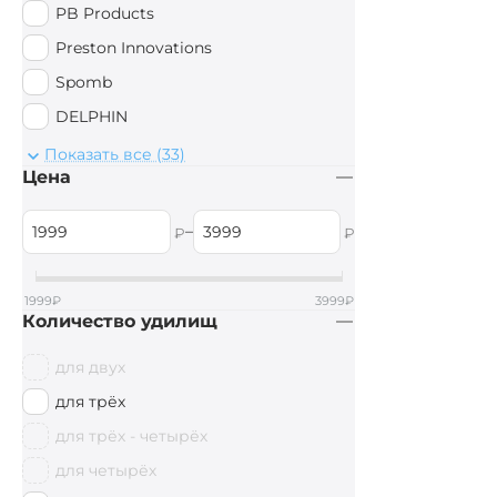
PB Products
Preston Innovations
Spomb
DELPHIN
Drennan
Показать все (33)
Цена
Anaconda
EastShark
–
₽
₽
Sonik
WOLF
1999
₽
3999
₽
Количество удилищ
AVID CARP
Aquatic
для двух
JAG
для трёх
Wychwood
для трёх - четырёх
Mivardi
для четырёх
Prologic