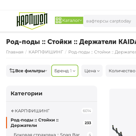
Каталог
Род-поды :: Стойки :: Держатели KAID
Главная
/
КАРПФИШИНГ
/
Род-поды :: Стойки :: Держате
Все фильтры
Бренд
1
Цена
Количество
Категории
КАРПФИШИНГ
6014
Род-поды :: Стойки ::
233
Держатели
Боковая страховка :: Snag Bar
4