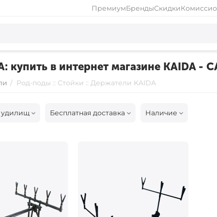
Премиум
Бренды
Скидки
Комиссио
A: купить в интернет магазине KAIDA - 
ли
/
Род-поды :: Стойки :: Держатели KAIDA
 удилищ
Бесплатная доставка
Наличие