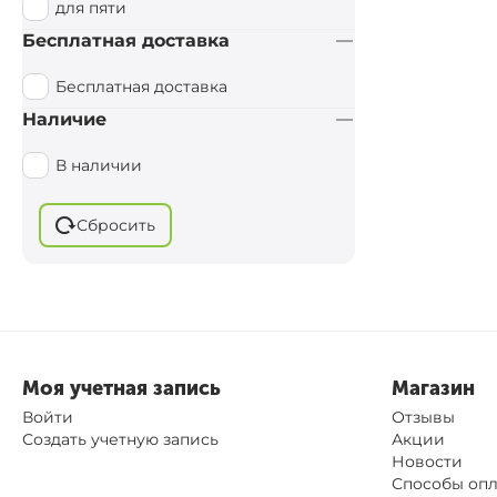
для пяти
Carp Pro
Бесплатная доставка
D.A.M.
Бесплатная доставка
HIRISI
Наличие
KORUM
В наличии
Cygnet
Caiman
Сбросить
Boatman
Browning
Leeda
BoyaBY
KAIDA
Моя учетная запись
Магазин
SKILLS
Войти
Отзывы
Создать учетную запись
Акции
Новости
Способы оп