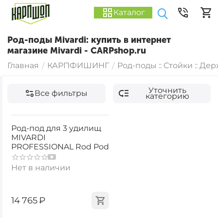
Каталог
Род-поды Mivardi: купить в интернет
магазине Mivardi - CARPshop.ru
Главная
КАРПФИШИНГ
Род-поды :: Стойки :: Де
/
/
Уточнить
Все фильтры
категорию
Род-под для 3 удилищ
MIVARDI
PROFESSIONAL Rod Pod
Нет в наличии
‍14 765‍
₽