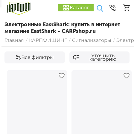
Каталог
Электронные EastShark: купить в интернет
магазине EastShark - CARPshop.ru
Главная
КАРПФИШИНГ
Сигнализаторы
Элект
/
/
/
Уточнить
Все фильтры
категорию