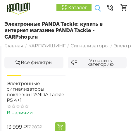
Каталог
Электронные PANDA Tackle: купить в
интернет магазине PANDA Tackle -
CARPshop.ru
Главная
КАРПФИШИНГ
Сигнализаторы
Элект
/
/
/
Уточнить
Все фильтры
категорию
-19%
Электронные
сигнализаторы
поклёвки PANDA Tackle
PS 4+1
В наличии
‍13 999‍
₽
‍17 283‍
₽