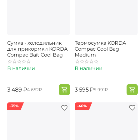
Сумка - холодильник
Термосумка KORDA
для прикормки KORDA
Compac Cool Bag
Compac Bait Cool Bag
Medium
В наличии
В наличии
‍3 489‍
₽
‍3 595‍
₽
‍4 652‍
₽
‍5 991‍
₽
-35%
-40%