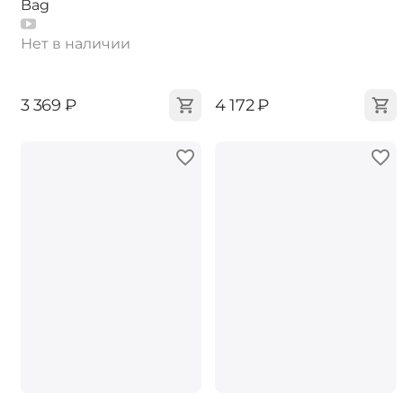
Bag
Нет в наличии
‍3 369‍
₽
‍4 172‍
₽