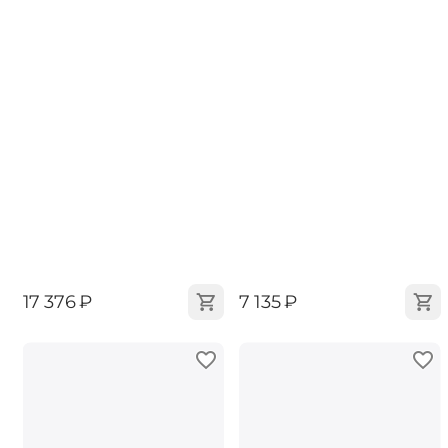
‍17 376‍
₽
‍7 135‍
₽