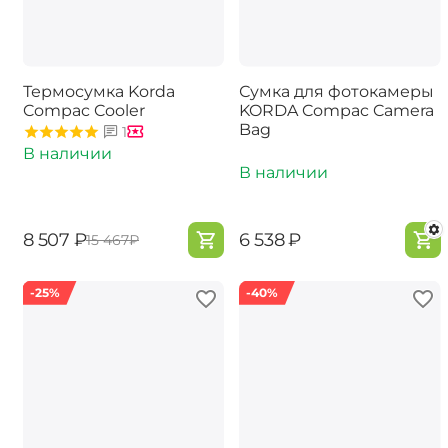
Термосумка Korda
Сумка для фотокамеры
Compac Cooler
KORDA Compac Camera
Bag
1
В наличии
В наличии
‍8 507‍
₽
‍6 538‍
₽
‍15 467‍
₽
-25%
-40%