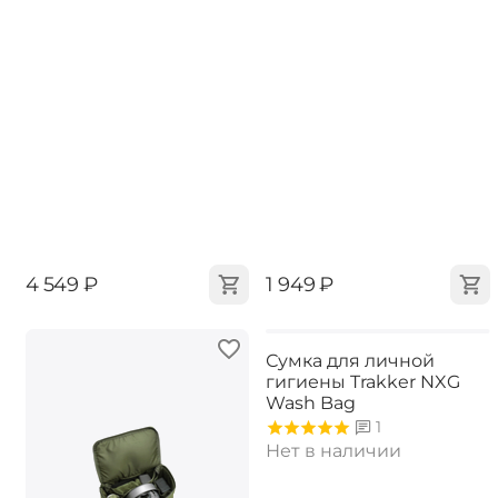
‍4 549‍
₽
‍1 949‍
₽
Сумка для личной
гигиены Trakker NXG
Wash Bag
1
Нет в наличии