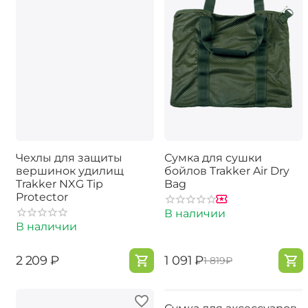
Чехлы для защиты
Сумка для сушки
вершинок удилищ
бойлов Trakker Air Dry
Trakker NXG Tip
Bag
Protector
В наличии
В наличии
‍2 209‍
₽
‍1 091‍
₽
‍1 819‍
₽