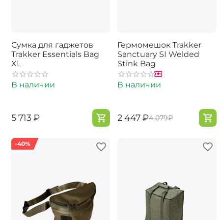
Сумка для гаджетов
Гермомешок Trakker
Trakker Essentials Bag
Sanctuary SI Welded
XL
Stink Bag
В наличии
В наличии
‍5 713‍
₽
‍2 447‍
₽
‍4 079‍
₽
-40%