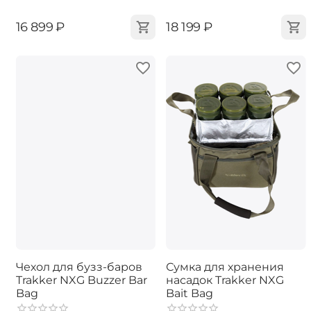
‍16 899‍
₽
‍18 199‍
₽
Чехол для бузз-баров
Сумка для хранения
Trakker NXG Buzzer Bar
насадок Trakker NXG
Bag
Bait Bag