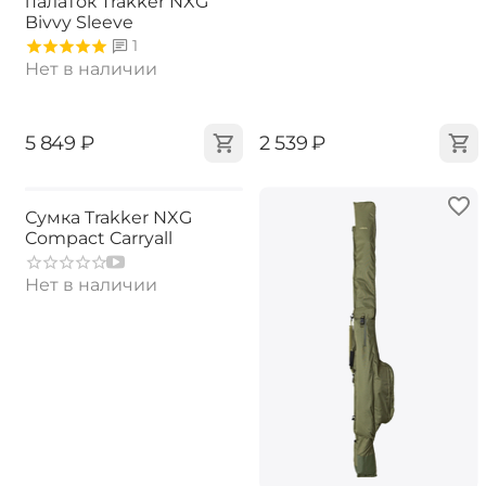
палаток Trakker NXG
Bivvy Sleeve
1
Нет в наличии
‍5 849‍
₽
‍2 539‍
₽
Сумка Trakker NXG
Compact Carryall
Нет в наличии