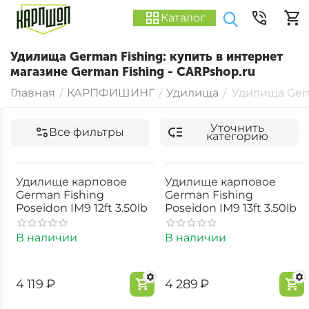
Каталог
Удилища German Fishing: купить в интернет
магазине German Fishing - CARPshop.ru
Главная
КАРПФИШИНГ
Удилища
Удилища Ger
/
/
/
Уточнить
Все фильтры
категорию
Удилище карповое
Удилище карповое
German Fishing
German Fishing
Poseidon IМ9 12ft 3.50lb
Poseidon IМ9 13ft 3.50lb
В наличии
В наличии
‍4 119‍
₽
‍4 289‍
₽