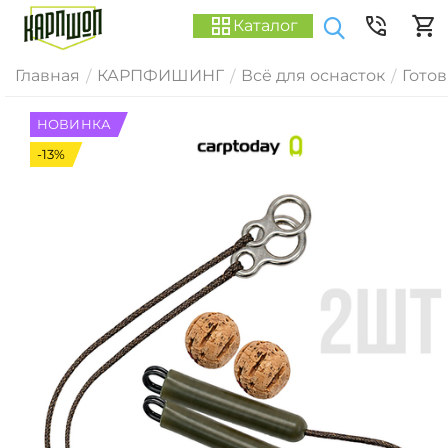
Каталог
Главная
КАРПФИШИНГ
Всё для оснасток
Гото
/
/
/
НОВИНКА
-13%