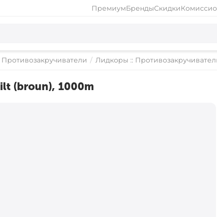
Премиум
Бренды
Скидки
Комиссио
: Противозакручиватели
/
Лидкоры :: Противозакручивател
ilt (broun), 1000m