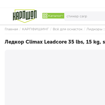
Каталог
Главная
/
КАРПФИШИНГ
/
Всё для оснасток
/
Лидкоры :
Ледкор Climax Leadcore 35 lbs, 15 kg, s