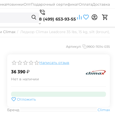
нка
Новинки
Опт
Подарочный сертификат
Оплата
Доставка
8 (499) 653-93-55
и Climax
/
Ледкор Climax Leadcore 35 lbs, 15 kg, silt (broun), 
Артикул:
9900-11014-035
Написать отзыв
‍36 390‍
₽
Нет в наличии
Отложить
Бренд
Climax