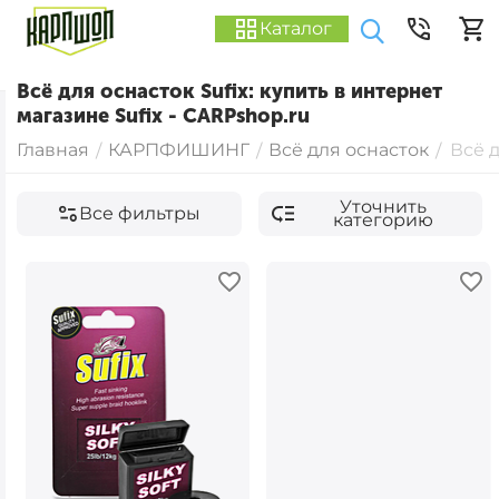
Каталог
Всё для оснасток Sufix: купить в интернет
магазине Sufix - CARPshop.ru
Главная
КАРПФИШИНГ
Всё для оснасток
Всё д
/
/
/
Уточнить
Все фильтры
категорию