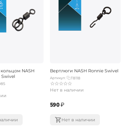
 кольцом NASH
Вертлюги NASH Ronnie Swivel
 Swivel
Артикул:
T8118
085
Нет в наличии
чии
‍590‍
₽
наличии
Нет в наличии