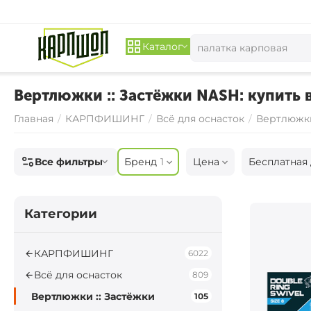
Каталог
Вертлюжки :: Застёжки NASH: купить 
Главная
/
КАРПФИШИНГ
/
Всё для оснасток
/
Вертлюжки
Все фильтры
Бренд
1
Цена
Бесплатная 
Категории
КАРПФИШИНГ
6022
Всё для оснасток
809
Вертлюжки :: Застёжки
105