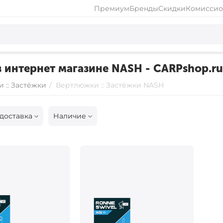
Премиум
Бренды
Скидки
Комиссио
в интернет магазине NASH - CARPshop.ru
 :: Застёжки
/
Вертлюжки :: Застёжки NASH
доставка
Наличие