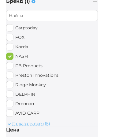
Бренд (1)
Carptoday
FOX
Korda
NASH
PB Products
Preston Innovations
Ridge Monkey
DELPHIN
Drennan
AVID CARP
ESP
Показать все (15)
Цена
D.A.M.