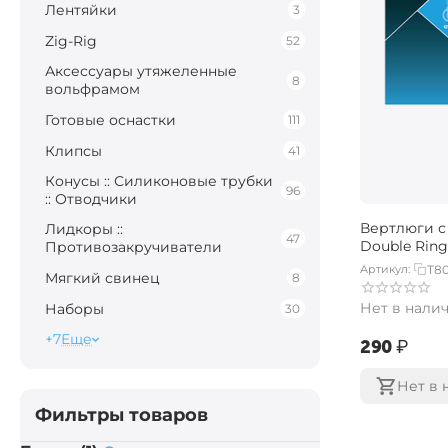
Лентяйки
3
Zig-Rig
52
Аксессуары утяжеленные
8
вольфрамом
Готовые оснастки
111
Клипсы
41
Конусы :: Силиконовые трубки
96
:: Отводчики
Вертлюги с
Лидкоры ::
47
Double Ring
Противозакручиватели
Артикул:
T8
Мягкий свинец
8
Нет в нали
Наборы
30
+7
Еще
‍290‍
₽
Нет в 
Фильтры товаров