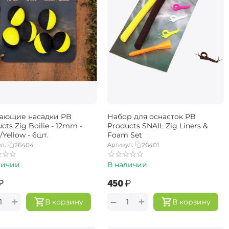
ающие насадки PB
Набор для оснасток PB
cts Zig Boilie - 12mm -
Products SNAIL Zig Liners &
/Yellow - 6шт.
Foam Set
л:
26404
Артикул:
26401
личии
В наличии
₽
‍450‍
₽
+
+
−
В корзину
В корзину