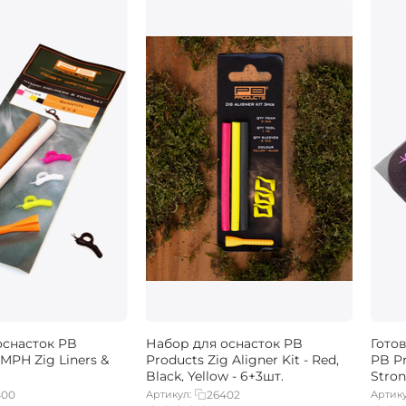
оснасток PB
Набор для оснасток PB
Готов
MPH Zig Liners &
Products Zig Aligner Kit - Red,
PB Pr
Black, Yellow - 6+3шт.
Stron
400
Артикул:
26402
Артику