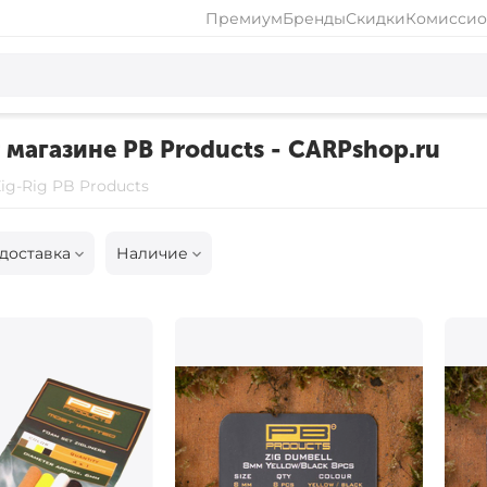
Премиум
Бренды
Скидки
Комиссио
т магазине PB Products - CARPshop.ru
ig-Rig PB Products
доставка
Наличие