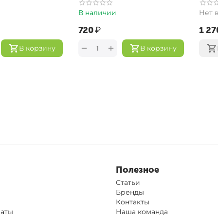
В наличии
Нет 
‍720‍
₽
‍1 270
+
−
В корзину
В корзину
Полезное
Статьи
Бренды
Контакты
латы
Наша команда