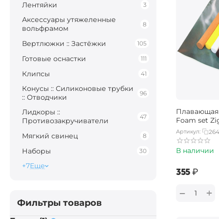
Лентяйки
3
Аксессуары утяжеленные
8
вольфрамом
Вертлюжки :: Застёжки
105
Готовые оснастки
111
Клипсы
41
Конусы :: Силиконовые трубки
96
:: Отводчики
Плавающая 
Лидкоры ::
47
Foam set Zi
Противозакручиватели
Артикул:
264
Мягкий свинец
8
В наличии
Наборы
30
+7
Еще
‍355‍
₽
+
−
Фильтры товаров