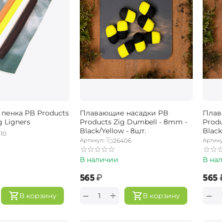
пенка PB Products
Плавающие насадки PB
Плав
g Ligners
Products Zig Dumbell - 8mm -
Produ
Black/Yellow - 8шт.
Black
10
Артикул:
26406
Артику
В наличии
В на
‍565‍
₽
‍565‍
+
−
−
В корзину
В корзину