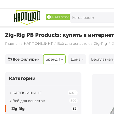
Каталог
Zig-Rig PB Products: купить в интерне
Главная
/
КАРПФИШИНГ
/
Всё для оснасток
/
Zig-Rig
/
Z
Все фильтры
Бренд
1
Цена
Бесплатная 
Категории
КАРПФИШИНГ
6022
Всё для оснасток
809
Zig-Rig
52