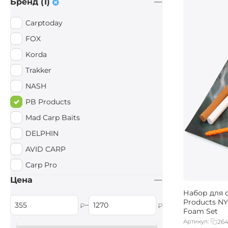
Бренд (1)
Carptoday
FOX
Korda
Trakker
NASH
PB Products
Mad Carp Baits
DELPHIN
AVID CARP
Carp Pro
Цена
Набор для 
Products NY
–
₽
₽
Foam Set
Артикул:
26