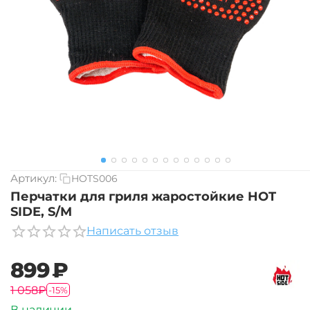
Артикул:
HOTS006
Перчатки для гриля жаростойкие HOT
SIDE, S/M
Написать отзыв
‍899‍
₽
‍1 058‍
₽
-15%
В наличии