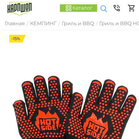
Каталог
Главная
КЕМПИНГ
Гриль и BBQ
Гриль и BBQ H
/
/
/
-15%