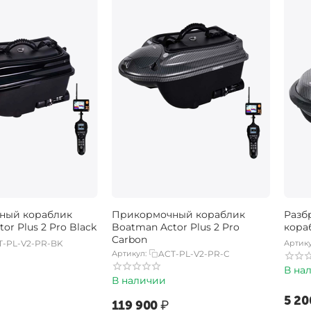
ный кораблик
Прикормочный кораблик
Разб
or Plus 2 Pro Black
Boatman Actor Plus 2 Pro
кора
Carbon
T-PL-V2-PR-BK
Артику
Артикул:
ACT-PL-V2-PR-C
В на
В наличии
‍5 20
‍119 900‍
₽