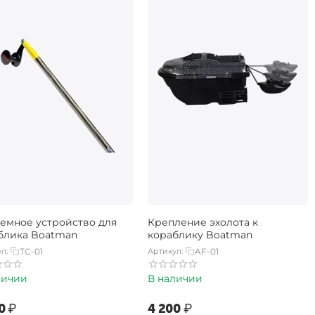
емное устройство для
Крепление эхолота к
блика Boatman
кораблику Boatman
л:
TC-01
Артикул:
AF-01
личии
В наличии
0‍
₽
‍4 200‍
₽