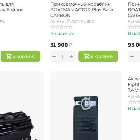
ь для
Прикормочный кораблик
Прик
ля бойлов
BOATMAN ACTOR Plus Basic
BOAT
CARBON
CAR
-PL
Артикул:
ACT-PL-B-C
Артику
В наличии
В на
‍31 900‍
₽
‍93 0
+
−
−
В корзину
В корзину
Акку
Figh
7.4 V
Артику
В на