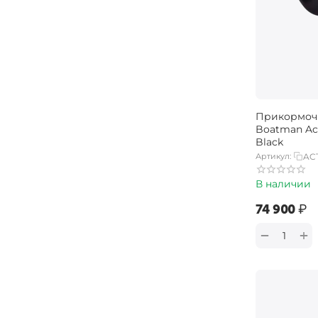
Прикормоч
Boatman Act
Black
Артикул:
AC
В наличии
‍74 900‍
₽
+
−