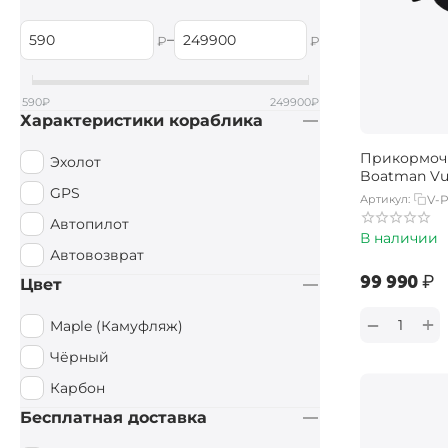
–
₽
₽
590
₽
249900
₽
Характеристики кораблика
Прикормоч
Эхолот
Boatman Vu
GPS
Артикул:
V-
Автопилот
В наличии
Автовозврат
‍99 990‍
₽
Цвет
+
−
Maple (Камуфляж)
Чёрный
Карбон
Бесплатная доставка