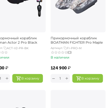
ормочный кораблик
Прикормочный кораблик
an Actor 2 Pro Black
BOATMAN FIGHTER Pro Maple
л:
ACT-V2-PR-BK
Артикул:
FI-PRO-M
личии
В наличии
00‍
₽
‍124 900‍
₽
+
+
−
В корзину
В корзину