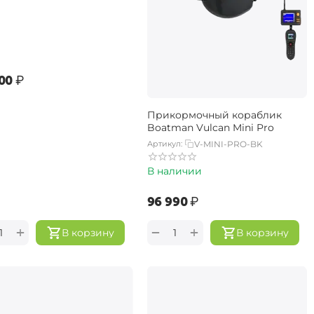
00‍
₽
Прикормочный кораблик
Boatman Vulcan Mini Pro
Артикул:
V-MINI-PRO-BK
В наличии
‍96 990‍
₽
+
+
−
В корзину
В корзину