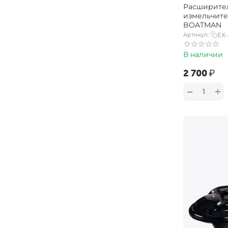
Расширител
измельчите
BOATMAN
Артикул:
EX
В наличии
‍2 700‍
₽
+
−