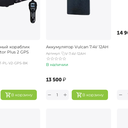
‍14 9
ный кораблик
Аккумулятор Vulcan 7.4V 12AH
or Plus 2 GPS
Артикул:
V-7.4V-12AH
T-PL-V2-GPS-BK
В наличии
‍13 500‍
₽
+
−
−
В корзину
В корзину