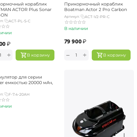
ормочный кораблик
Прикормочный кораблик
MAN ACTOR Plus Sonar
Boatman Actor 2 Pro Carbon
BON
Артикул:
ACT-V2-PR-C
л:
ACT-PL-S-C
В наличии
личии
‍79 900‍
₽
00‍
₽
+
+
−
В корзину
В корзину
мулятор для серии
ter емкостью 20000 мАч,
л:
F-7.4-20AH
личии