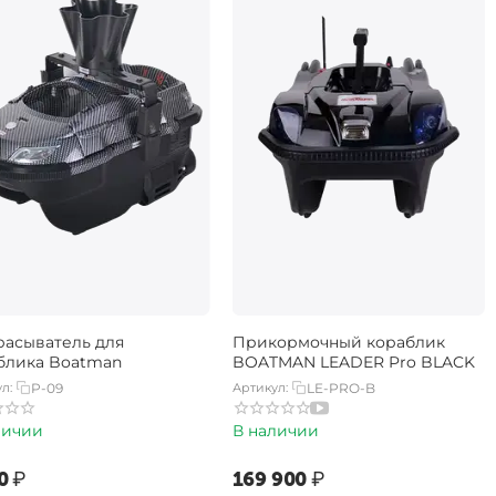
расыватель для
Прикормочный кораблик
блика Boatman
BOATMAN LEADER Pro BLACK
л:
P-09
Артикул:
LE-PRO-B
личии
В наличии
0‍
₽
‍169 900‍
₽