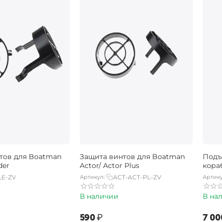
тов для Boatman
Защита винтов для Boatman
Подъ
der
Actor/ Actor Plus
кора
LE-ZV
Артикул:
ACT-ACT-PL-ZV
Артику
В наличии
В на
‍590‍
₽
‍7 00