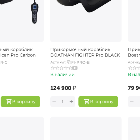
ный кораблик
Прикормочный кораблик
Прик
lcan Pro Carbon
BOATMAN FIGHTER Pro BLACK
Boatm
PR-C
Артикул:
FI-PRO-B
Артику
В наличии
В на
‍124 900‍
₽
‍79 9
+
−
−
В корзину
В корзину