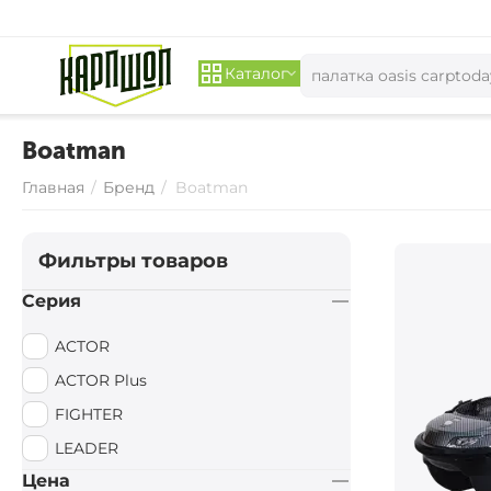
Каталог
Boatman
Главная
/
Бренд
/
Boatman
Фильтры товаров
Серия
ACTOR
ACTOR Plus
FIGHTER
LEADER
Цена