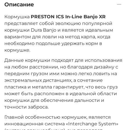
Описание
‍269‍
₽
‍384‍
₽
Кормушка
PRESTON ICS In-Line Banjo XR
представляет собой эволюцию популярной
кормушки Dura Banjo и является идеальным
Размер кормушки:
Medium
вариантом для ловли на метод карпа, когда
Вес кормушки:
30 г
необходимо подольше удержать корм в
кормушке.
Данные кормушки подходят для использования
‍269‍
₽
‍384‍
₽
на любом расстоянии, но благодаря дизайну с
передним грузом ими можно легко ловить на
Размер кормушки:
экстремальных дистанциях, а сочетание
Large
Вес кормушки:
45 г
пластика и металла гарантирует, что весь груз
может быть расположен в идеальной области
кормушки для обеспечения дальности и
точности заброса.
Главной особенностью кормушек, является
инновационная система «Interchange System»