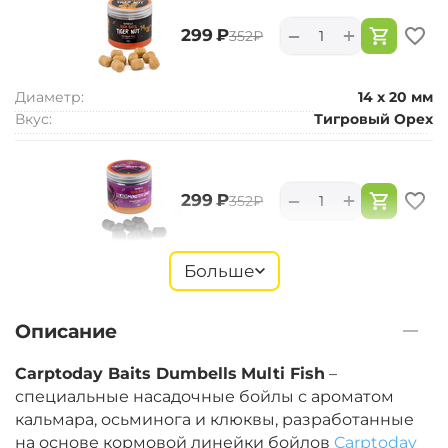
+
−
‍299‍
₽
‍352‍
₽
Диаметр:
14 х 20 мм
Вкус:
Тигровый Орех
+
−
‍299‍
₽
‍352‍
₽
Диаметр:
14 х 20 мм
Больше
Вкус:
Монстр Краб черный
Описание
+
−
‍299‍
₽
‍352‍
₽
Carptoday Baits Dumbells
Multi Fish
–
специальные насадочные бойлы с ароматом
кальмара, осьминога и клюквы, разработанные
Диаметр:
14 х 20 мм
на основе кормовой линейки бойлов
Carptoday