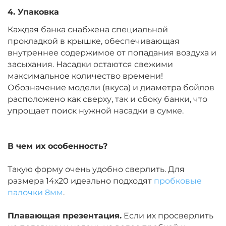
+
−
‍299‍
₽
‍352‍
₽
4. Упаковка
Каждая банка снабжена специальной
Диаметр:
14 х 20 мм
прокладкой в крышке, обеспечивающая
Вкус:
Клубника
внутреннее содержимое от попадания воздуха и
засыхания. Насадки остаются свежими
максимальное количество времени!
Обозначение модели (вкуса) и диаметра бойлов
расположено как сверху, так и сбоку банки, что
упрощает поиск нужной насадки в сумке.
В чем их особенность?
Такую форму очень удобно сверлить. Для
размера 14х20 идеально подходят
пробковые
палочки 8мм
.
Плавающая презентация.
Если их просверлить