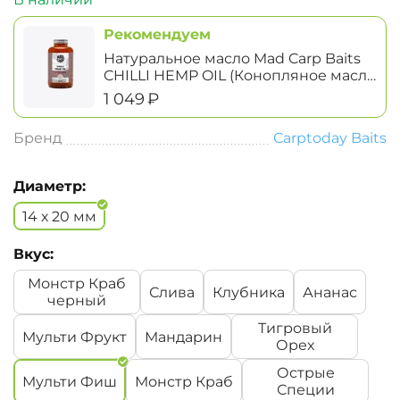
Рекомендуем
Натуральное масло Mad Carp Baits
CHILLI HEMP OIL (Конопляное масло
с Чили Перцем)
‍1 049‍
₽
Бренд
Carptoday Baits
Диаметр:
14 х 20 мм
Вкус:
Монстр Краб
Слива
Клубника
Ананас
черный
Тигровый
Мульти Фрукт
Мандарин
Орех
Острые
Мульти Фиш
Монстр Краб
Специи