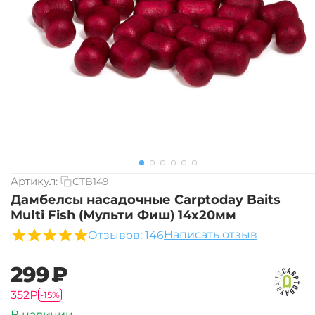
Артикул:
CTB149
Дамбелсы насадочные Carptoday Baits
Multi Fish (Мульти Фиш) 14х20мм
Написать отзыв
Отзывов: 146
‍299‍
₽
‍352‍
₽
-15%
В наличии