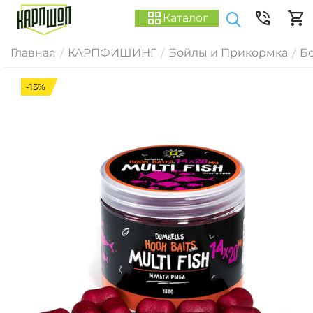
Каталог
Главная
КАРПФИШИНГ
Бойлы и Прикормка
Б
/
/
/
-15%