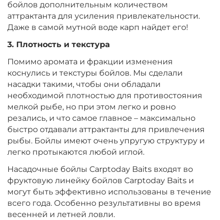
бойлов дополнительным количеством
Диаметр:
14 х 20 мм
аттрактанта для усиления привлекательности.
Вкус:
Мульти Фрукт
Даже в самой мутной воде карп найдет его!
3. Плотность и текстура
Помимо аромата и фракции изменения
+
−
‍299‍
₽
‍352‍
₽
коснулись и текстуры бойлов. Мы сделали
насадки такими, чтобы они обладали
Диаметр:
14 х 20 мм
необходимой плотностью для противостояния
Вкус:
Ананас
мелкой рыбе, но при этом легко и ровно
резались, и что самое главное – максимально
быстро отдавали аттрактанты для привлечения
рыбы. Бойлы имеют очень упругую структуру и
+
−
‍299‍
₽
‍352‍
₽
легко протыкаются любой иглой.
Насадочные бойлы Carptoday Baits входят во
Диаметр:
14 х 20 мм
фруктовую линейку бойлов Carptoday Baits и
Вкус:
Слива
могут быть эффективно использованы в течение
всего года. Особенно результативны во время
весенней и летней ловли.