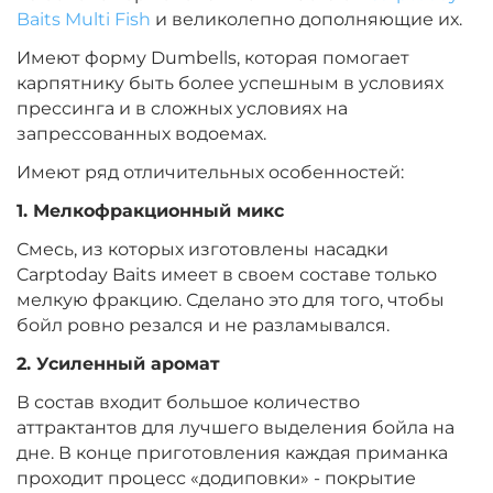
Вкус:
Острые Специи
Baits Multi Fish
и великолепно дополняющие их.
Имеют форму Dumbells, которая помогает
карпятнику быть более успешным в условиях
+
−
‍299‍
₽
‍352‍
₽
прессинга и в сложных условиях на
запрессованных водоемах.
Диаметр:
14 х 20 мм
Имеют ряд отличительных особенностей:
Вкус:
Монстр Краб
1. Мелкофракционный микс
Смесь, из которых изготовлены насадки
+
−
‍299‍
₽
‍352‍
₽
Carptoday Baits имеет в своем составе только
мелкую фракцию. Сделано это для того, чтобы
бойл ровно резался и не разламывался.
Диаметр:
14 х 20 мм
2. Усиленный аромат
Вкус:
Мульти Фиш
В состав входит большое количество
аттрактантов для лучшего выделения бойла на
+
−
дне. В конце приготовления каждая приманка
‍299‍
₽
‍352‍
₽
проходит процесс «додиповки» - покрытие