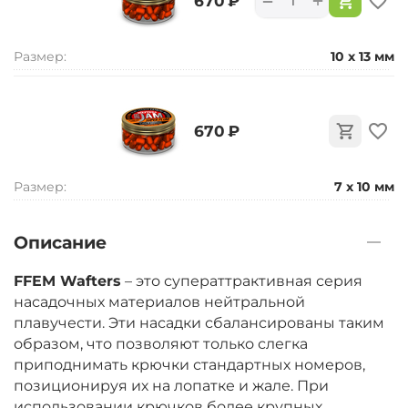
+
−
‍670‍
₽
Размер:
10 x 13 мм
‍670‍
₽
Размер:
7 x 10 мм
Описание
FFEM Wafters
– это суператтрактивная серия
насадочных материалов нейтральной
плавучести. Эти насадки сбалансированы таким
образом, что позволяют только слегка
приподнимать крючки стандартных номеров,
позиционируя их на лопатке и жале. При
использовании крючков более крупных