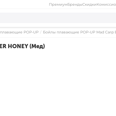
Премиум
Бренды
Скидки
Комиссио
 плавающие POP-UP
/
Бойлы плавающие POP-UP Mad Carp B
ER HONEY (Мед)