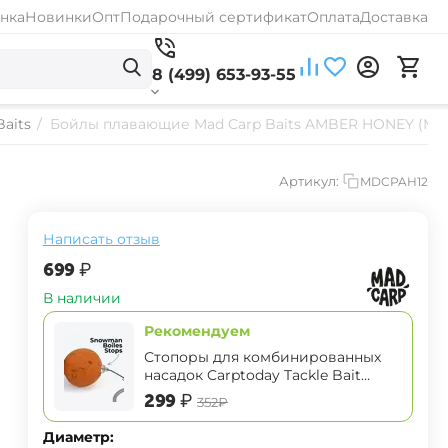
нка
Новинки
Опт
Подарочный сертификат
Оплата
Доставка
8 (499) 653-93-55
aits
/
Бойлы плавающие Mad Carp Baits AMBER HONEY (Ме
Артикул:
MDCPAH12
Написать отзыв
‍699‍
₽
В наличии
Рекомендуем
Стопоры для комбинированных
насадок Carptoday Tackle Bait
Bung Snowman Boiles Stops
‍299‍
₽
‍352‍
₽
Диаметр: