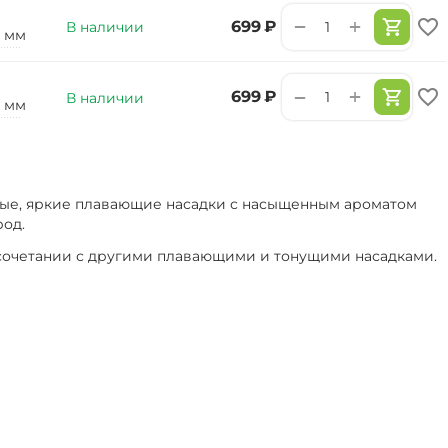
+
−
‍699‍
₽
В наличии
2 мм
+
−
‍699‍
₽
В наличии
0 мм
ные, яркие плавающие насадки с насыщенным ароматом
род.
в сочетании с другими плавающими и тонущими насадками.