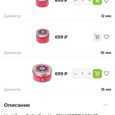
+
−
‍699‍
₽
Диаметр:
12 мм
‍699‍
₽
Диаметр:
10 мм
+
−
‍699‍
₽
Диаметр:
15 мм
Описание