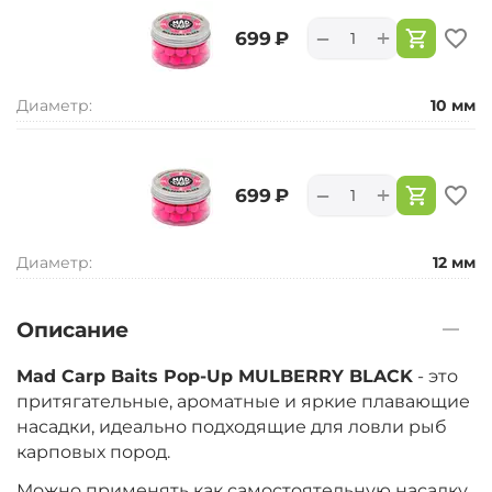
+
−
‍699‍
₽
Диаметр:
10 мм
+
−
‍699‍
₽
Диаметр:
12 мм
Описание
Mad Carp Baits Pop-Up MULBERRY BLACK
- это
притягательные, ароматные и яркие плавающие
насадки, идеально подходящие для ловли рыб
карповых пород.
Можно применять как самостоятельную насадку,