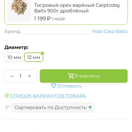
Тигровый орех варёный Carptoday
Baits 900г дроблёный
‍1 199‍
₽
‍1 462‍
₽
Бренд
Mad Carp Baits
Диаметр:
10 мм
12 мм
+
−
В корзину
Отложить
СПИСОК ВАРИАНТОВ ТОВАРА
Сортировать по Доступность