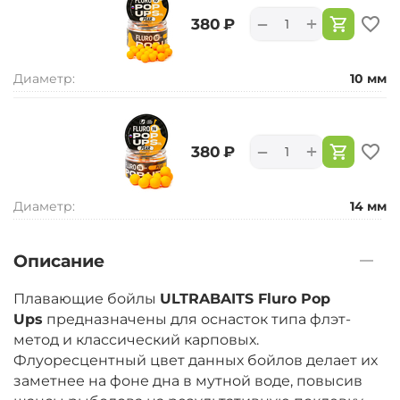
+
−
‍380‍
₽
Диаметр:
10 мм
+
−
‍380‍
₽
Диаметр:
14 мм
Описание
Плавающие бойлы
ULTRABAITS Fluro Pop
Ups
предназначены для оснасток типа флэт-
метод и классический карповых.
Флуоресцентный цвет данных бойлов делает их
заметнее на фоне дна в мутной воде, повысив