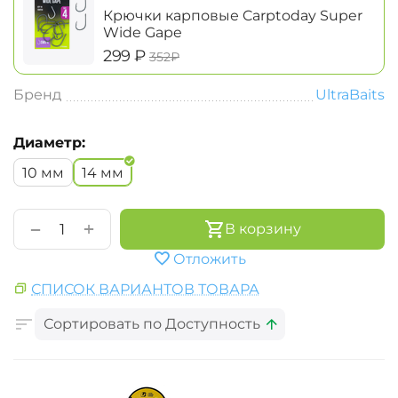
Крючки карповые Carptoday Super
Wide Gape
‍299‍
₽
‍352‍
₽
Бренд
UltraBaits
Диаметр:
10 мм
14 мм
+
−
В корзину
Отложить
СПИСОК ВАРИАНТОВ ТОВАРА
Сортировать по Доступность