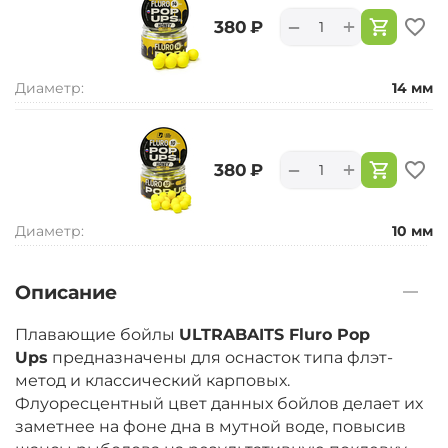
+
−
‍380‍
₽
Диаметр:
14 мм
+
−
‍380‍
₽
Диаметр:
10 мм
Описание
Плавающие бойлы
ULTRABAITS Fluro Pop
Ups
предназначены для оснасток типа флэт-
метод и классический карповых.
Флуоресцентный цвет данных бойлов делает их
заметнее на фоне дна в мутной воде, повысив