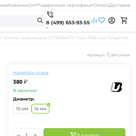
нка
Новинки
Опт
Подарочный сертификат
Оплата
Доставка
8 (499) 653-93-55
/
Бойлы плавающие ULTRABAITS Fluro Pop Ups Tangerine (М
Артикул:
BPU14MA
Написать отзыв
‍380‍
₽
В наличии
Диаметр:
10 мм
14 мм
+
−
В корзину