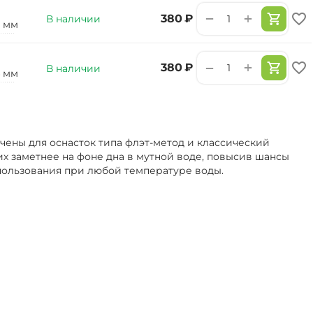
+
−
‍380‍
₽
В наличии
0 мм
+
−
‍380‍
₽
В наличии
4 мм
чены для оснасток типа флэт-метод и классический
х заметнее на фоне дна в мутной воде, повысив шансы
пользования при любой температуре воды.