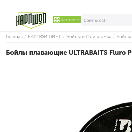
Каталог
Главная
/
КАРПФИШИНГ
/
Бойлы и Прикормка
/
Бойлы
Бойлы плавающие ULTRABAITS Fluro Po