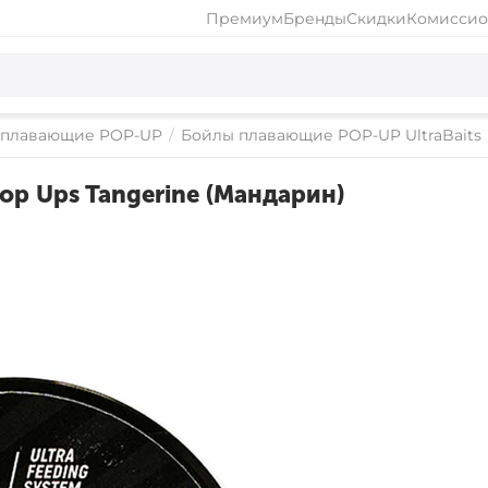
Премиум
Бренды
Скидки
Комиссио
 плавающие POP-UP
/
Бойлы плавающие POP-UP UltraBaits
p Ups Tangerine (Мандарин)