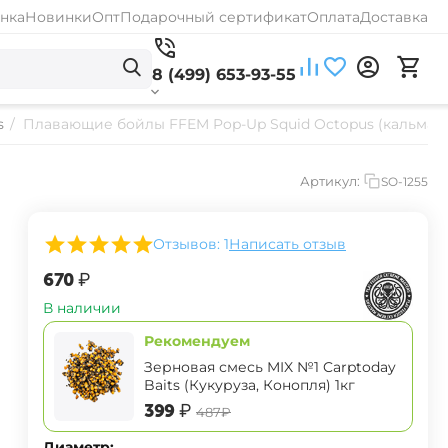
нка
Новинки
Опт
Подарочный сертификат
Оплата
Доставка
8 (499) 653-93-55
s
/
Плавающие бойлы FFEM Pop-Up Squid Octopus (кальмар 
Артикул:
SO-1255
Отзывов: 1
Написать отзыв
‍670‍
₽
В наличии
Рекомендуем
Зерновая смесь MIX №1 Carptoday
Baits (Кукуруза, Конопля) 1кг
‍399‍
₽
‍487‍
₽
Диаметр: