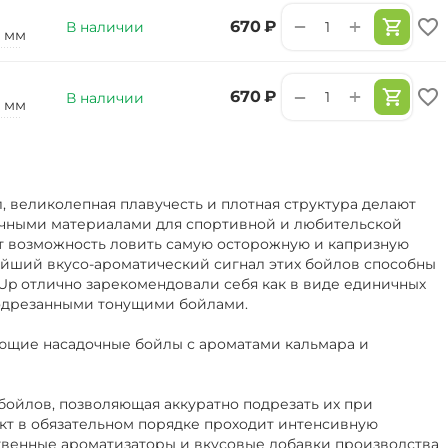
+
−
‍670‍
₽
В наличии
2 мм
+
−
‍670‍
₽
В наличии
0 мм
 великолепная плавучесть и плотная структура делают
чными материалами для спортивной и любительской
т возможность ловить самую осторожную и капризную
ейший вкусо-ароматический сигнал этих бойлов способны
-Up отлично зарекомендовали себя как в виде единичных
 подрезанными тонущими бойлами.
ющие насадочные бойлы с ароматами кальмара и
бойлов, позволяющая аккуратно подрезать их при
кт в обязательном порядке проходит интенсивную
твенные ароматизаторы и вкусовые добавки производства