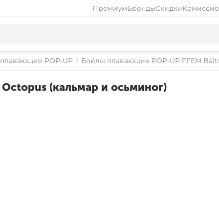
Премиум
Бренды
Скидки
Комиссио
 плавающие POP-UP
/
Бойлы плавающие POP-UP FFEM Bait
Octopus (кальмар и осьминог)