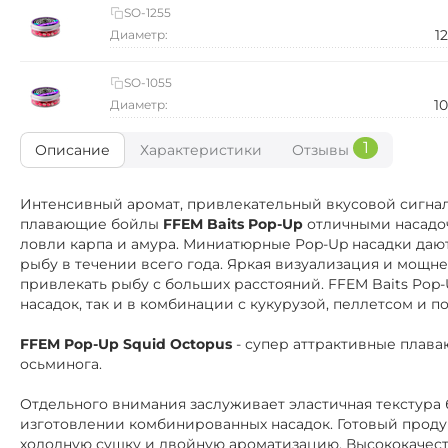
SO-1255
1
Диаметр:
SO-1055
1
Диаметр:
1
Описание
Характеристики
Отзывы
Интенсивный аромат, привлекательный вкусовой сигнал,
плавающие бойлы
FFEM Baits Pop-Up
отличными насадо
ловли карпа и амура. Миниатюрные Pop-Up насадки даю
рыбу в течении всего года. Яркая визуализация и мощн
привлекать рыбу с больших расстояний. FFEM Baits Pop
насадок, так и в комбинации с кукурузой, пеллетсом и
FFEM Pop-Up Squid Octopus
-
супер аттрактивные плава
осьминога.
Отдельного внимания заслуживает эластичная текстура 
изготовлении комбинированных насадок. Готовый проду
холодную сушку и двойную ароматизацию. Высококачес