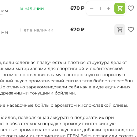
+
−
‍670‍
₽
В наличии
2 мм
‍670‍
₽
Нет в наличии
0 мм
 великолепная плавучесть и плотная структура делают
чными материалами для спортивной и любительской
т возможность ловить самую осторожную и капризную
ейший вкусо-ароматический сигнал этих бойлов способны
-Up отлично зарекомендовали себя как в виде единичных
 подрезанными тонущими бойлами.
ие насадочные бойлы с ароматом кисло-сладкой сливы.
бойлов, позволяющая аккуратно подрезать их при
кт в обязательном порядке проходит интенсивную
твенные ароматизаторы и вкусовые добавки производства
секретными ингредиентами FFEM Baits позволили создать