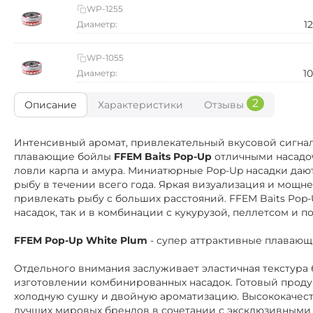
WP-1255
1
Диаметр:
WP-1055
1
Диаметр:
2
Описание
Характеристики
Отзывы
Интенсивный аромат, привлекательный вкусовой сигнал,
плавающие бойлы
FFEM Baits Pop-Up
отличными насадо
ловли карпа и амура. Миниатюрные Pop-Up насадки даю
рыбу в течении всего года. Яркая визуализация и мощн
привлекать рыбу с больших расстояний. FFEM Baits Pop
насадок, так и в комбинации с кукурузой, пеллетсом и
FFEM Pop-Up White Plum
-
супер аттрактивные плавающ
Отдельного внимания заслуживает эластичная текстура 
изготовлении комбинированных насадок. Готовый проду
холодную сушку и двойную ароматизацию. Высококачес
лучших мировых брендов в сочетании с эксклюзивными 