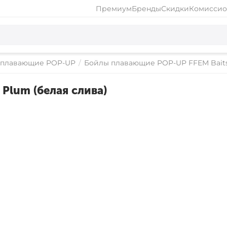
Премиум
Бренды
Скидки
Комиссио
 плавающие POP-UP
/
Бойлы плавающие POP-UP FFEM Bait
Plum (белая слива)