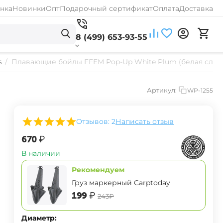
нка
Новинки
Опт
Подарочный сертификат
Оплата
Доставка
8 (499) 653-93-55
s
/
Плавающие бойлы FFEM Pop-Up White Plum (белая слив
Артикул:
WP-1255
Отзывов: 2
Написать отзыв
‍670‍
₽
В наличии
Рекомендуем
Груз маркерный Carptoday
‍199‍
₽
‍243‍
₽
Диаметр: