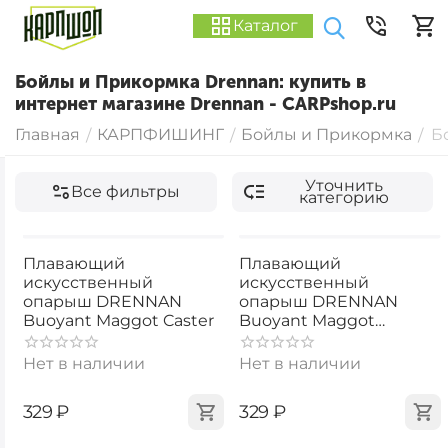
Каталог
Бойлы и Прикормка Drennan: купить в
интернет магазине Drennan - CARPshop.ru
Главная
КАРПФИШИНГ
Бойлы и Прикормка
Б
/
/
/
Уточнить
Все фильтры
категорию
Плавающий
Плавающий
искусственный
искусственный
опарыш DRENNAN
опарыш DRENNAN
Buoyant Maggot Caster
Buoyant Maggot
Bloodworm Red
Нет в наличии
Нет в наличии
‍329‍
₽
‍329‍
₽