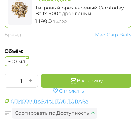
Тигровый орех варёный Carptoday
Baits 900г дроблёный
‍1 199‍
₽
‍1 462‍
₽
Бренд
Mad Carp Baits
Объём:
500 мл
+
−
В корзину
Отложить
СПИСОК ВАРИАНТОВ ТОВАРА
Сортировать по Доступность