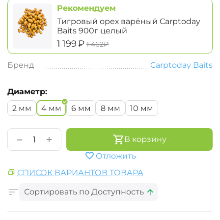
Рекомендуем
Тигровый орех варёный Carptoday
Baits 900г целый
‍1 199‍
₽
‍1 462‍
₽
Бренд
Carptoday Baits
Диаметр:
2 мм
4 мм
6 мм
8 мм
10 мм
+
−
В корзину
Отложить
СПИСОК ВАРИАНТОВ ТОВАРА
Сортировать по Доступность