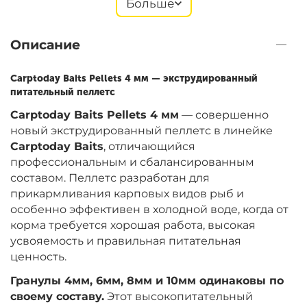
Больше
+
−
‍899‍
₽
‍1 058‍
₽
Описание
Диаметр:
8 мм
Carptoday Baits Pellets 4 мм — экструдированный
питательный пеллетс
Carptoday Baits Pellets 4 мм
— совершенно
+
−
‍899‍
₽
‍1 058‍
₽
новый экструдированный пеллетс в линейке
Carptoday Baits
, отличающийся
профессиональным и сбалансированным
Диаметр:
10 мм
составом. Пеллетс разработан для
прикармливания карповых видов рыб и
особенно эффективен в холодной воде, когда от
корма требуется хорошая работа, высокая
усвояемость и правильная питательная
ценность.
Гранулы 4мм, 6мм, 8мм и 10мм одинаковы по
своему составу.
Этот высокопитательный