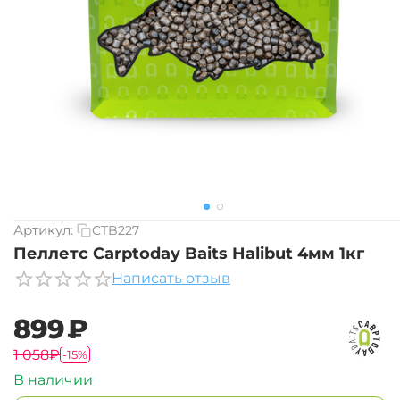
Артикул:
CTB227
Пеллетс Carptoday Baits Halibut 4мм 1кг
Написать отзыв
‍899‍
₽
‍1 058‍
₽
-15%
В наличии