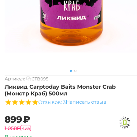
Артикул:
CTB095
Ликвид Carptoday Baits Monster Crab
(Монстр Краб) 500мл
Написать отзыв
Отзывов: 3
‍899‍
₽
‍1 058‍
₽
-15%
В наличии