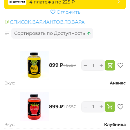
4 платежа по
225
₽
Отложить
СПИСОК ВАРИАНТОВ ТОВАРА
Сортировать по Доступность
+
−
‍899‍
₽
‍1 058‍
₽
Вкус:
Ананас
+
−
‍899‍
₽
‍1 058‍
₽
Вкус:
Клубника