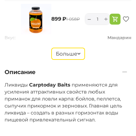
+
−
‍899‍
₽
‍1 058‍
₽
Вкус:
Мандарин
Больше
+
−
‍899‍
₽
‍1 058‍
₽
Описание
Вкус:
Монстр Краб
Ликвиды
Carptoday Baits
применяются для
усиления аттрактивных свойств любых
приманок для ловли карпа: бойлов, пеллетса,
+
−
‍899‍
₽
сыпучих прикормок и зерновых. Главная цель
‍1 058‍
₽
ликвида – создать в разных горизонтах воды
пищевой привлекательный сигнал.
Вкус:
Мульти Фиш