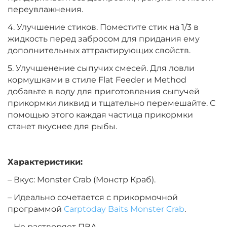
переувлажнения.
+
−
‍899‍
₽
‍1 058‍
₽
4. Улучшение стиков. Поместите стик на 1/3 в
жидкость перед забросом для придания ему
Вкус:
Тигровый Орех
дополнительных аттрактирующих свойств.
5. Улучшенение сыпучих смесей. Для ловли
кормушками в стиле Flat Feeder и Method
добавьте в воду для приготовления сыпучей
прикормки ликвид и тщательно перемешайте. С
помощью этого каждая частица прикормки
станет вкуснее для рыбы.
Характеристики:
– Вкус: Monster Crab (Монстр Краб).
– Идеально сочетается с прикормочной
программой
Carptoday Baits Monster Crab
.
– Не растворяет ПВА.