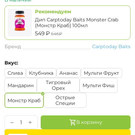
Рекомендуем
Дип Carptoday Baits Monster Crab
(Монстр Краб) 100мл
‍549‍
₽
‍646‍
₽
Бренд
Carptoday Baits
Вкус:
Слива
Клубника
Ананас
Мульти Фрукт
Тигровый
Мандарин
Мульти Фиш
Орех
Острые
Монстр Краб
Специи
+
−
В корзину