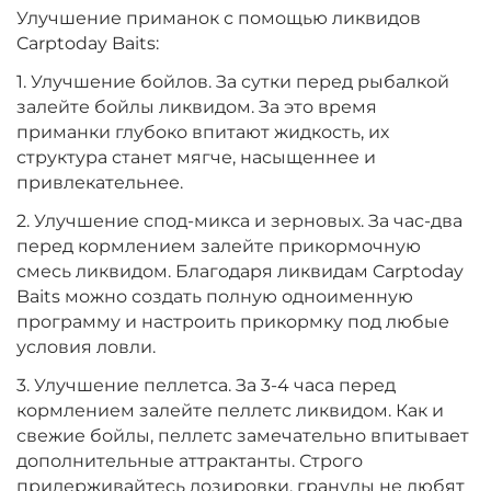
Улучшение приманок с помощью ликвидов
Carptoday Baits:
+
−
‍899‍
₽
‍1 058‍
₽
1. Улучшение бойлов. За сутки перед рыбалкой
залейте бойлы ликвидом. За это время
Вкус:
Мульти Фрукт
приманки глубоко впитают жидкость, их
структура станет мягче, насыщеннее и
привлекательнее.
+
−
‍899‍
₽
‍1 058‍
₽
2. Улучшение спод-микса и зерновых. За час-два
перед кормлением залейте прикормочную
смесь ликвидом. Благодаря ликвидам Carptoday
Вкус:
Острые Специи
Baits можно создать полную одноименную
программу и настроить прикормку под любые
условия ловли.
+
−
‍899‍
₽
‍1 058‍
₽
3. Улучшение пеллетса. За 3-4 часа перед
кормлением залейте пеллетс ликвидом. Как и
Вкус:
Слива
свежие бойлы, пеллетс замечательно впитывает
дополнительные аттрактанты. Строго
придерживайтесь дозировки, гранулы не любят