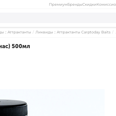
Премиум
Бренды
Скидки
Комиссио
ы :: Аттрактанты
/
Ликвиды :: Аттрактанты Carptoday Baits
/
анас) 500мл