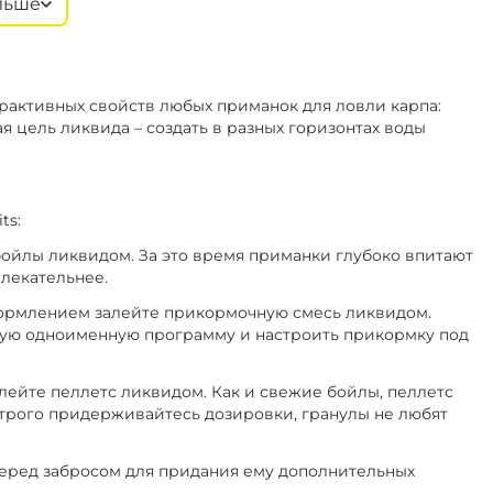
льше
нас
‍1 058‍
₽
‍899‍
₽
+
−
В наличии
укт
‍1 058‍
₽
рактивных свойств любых приманок для ловли карпа:
я цель ликвида – создать в разных горизонтах воды
‍899‍
₽
+
−
В наличии
рин
‍1 058‍
₽
ts:
 бойлы ликвидом. За это время приманки глубоко впитают
влекательнее.
 кормлением залейте прикормочную смесь ликвидом.
лную одноименную программу и настроить прикормку под
алейте пеллетс ликвидом. Как и свежие бойлы, пеллетс
Строго придерживайтесь дозировки, гранулы не любят
 перед забросом для придания ему дополнительных