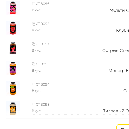
CTB096
Мульти 
Вкус:
CTB092
Клубн
Вкус:
CTB097
Острые Спе
Вкус:
CTB095
Монстр К
Вкус:
CTB094
Сл
Вкус:
CTB098
Тигровый О
Вкус:
CTB091