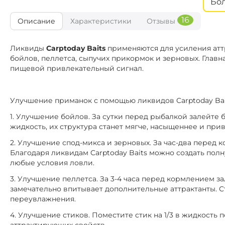
Бо
Ана
Вкус:
16
Описание
Характеристики
Отзывы
CTB093
Мульти Фр
Вкус:
Ликвиды
Carptoday Baits
применяются для усиления атт
бойлов, пеллетса, сыпучих прикормок и зерновых. Главна
CTB189
пищевой привлекательный сигнал.
Манда
Вкус:
Улучшение приманок с помощью ликвидов Carptoday Bai
1. Улучшение бойлов. За сутки перед рыбалкой залейте
жидкость, их структура станет мягче, насыщеннее и при
2. Улучшение спод-микса и зерновых. За час-два перед
Благодаря ликвидам Carptoday Baits можно создать по
любые условия ловли.
3. Улучшение пеллетса. За 3-4 часа перед кормлением з
замечательно впитывает дополнительные аттрактанты. 
переувлажнения.
4. Улучшение стиков. Поместите стик на 1/3 в жидкость