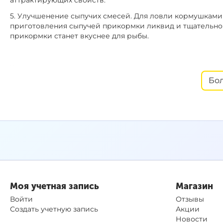
аттрактирующих свойств.
5. Улучшенение сыпучих смесей. Для ловли кормушками в
приготовления сыпучей прикормки ликвид и тщательно
прикормки станет вкуснее для рыбы.
Характеристики:
Бо
– Вкус: Pineapple (Ананас).
– Идеально сочетается с прикормочной программой
Car
– Не растворяет ПВА.
– Подходит для круглогодичного использования.
– Рекомендуемые дозировки:
Холодная вода менее 15°C: 25 мл на 1 кг
Теплая вода более 15°C: 50 мл на 1 кг
Моя учетная запись
Магазин
– Объем: 500 мл.
Войти
Отзывы
Создать учетную запись
Акции
Новости