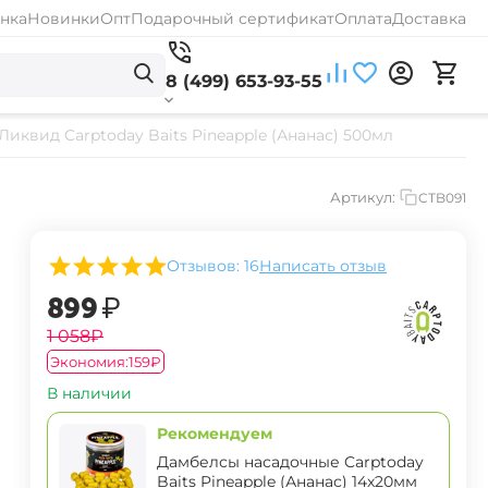
нка
Новинки
Опт
Подарочный сертификат
Оплата
Доставка
8 (499) 653-93-55
Ликвид Carptoday Baits Pineapple (Ананас) 500мл
Артикул:
CTB091
Отзывов: 16
Написать отзыв
‍899‍
₽
‍1 058‍
₽
Экономия:
‍159‍
₽
В наличии
Рекомендуем
Дамбелсы насадочные Carptoday
Baits Pineapple (Ананас) 14х20мм