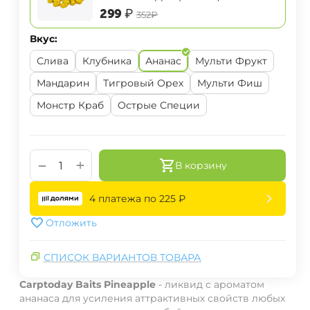
‍299‍
₽
‍352‍
₽
Вкус:
Слива
Клубника
Ананас
Мульти Фрукт
Мандарин
Тигровый Орех
Мульти Фиш
Монстр Краб
Острые Специи
+
−
В корзину
4 платежа по
225
₽
Отложить
СПИСОК ВАРИАНТОВ ТОВАРА
Carptoday Baits Pineapple
- ликвид с ароматом
ананаса для усиления аттрактивных свойств любых