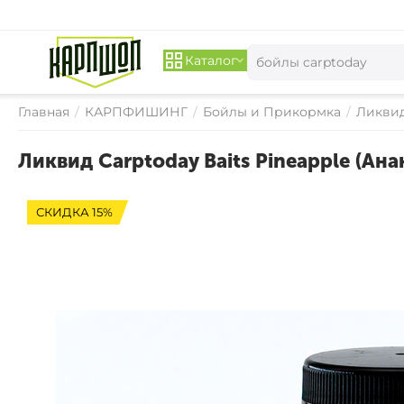
Каталог
Главная
/
КАРПФИШИНГ
/
Бойлы и Прикормка
/
Ликвид
Ликвид Carptoday Baits Pineapple (Ан
СКИДКА 15%