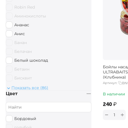
10 х 14 мм
Robin Red
15 х 11 мм
Аминокислоты
15 х 18 мм
Ананас
14 x 20 мм
Анис
Банан
Белачан
Белый шоколад
Бойлы нас
Бетаин
ULTRABAITS
(Клубника)
Бисквит
Артикул:
BN
Ваниль
Показать все (86)
Цвет
В наличии
Вишня
‍240‍
₽
Гаммарус
Герань
+
−
Бордовый
Груша
голубой