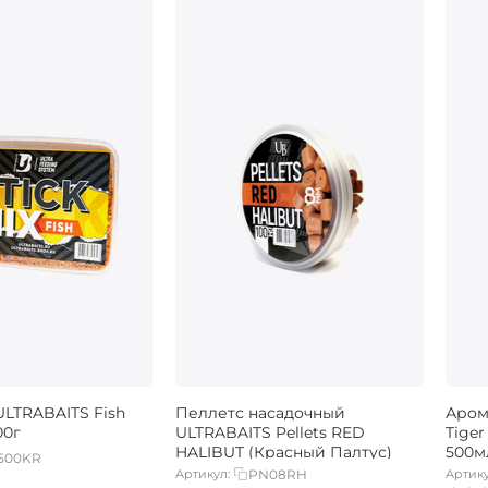
ULTRABAITS Fish
Пеллетс насадочный
Аром
00г
ULTRABAITS Pellets RED
Tige
HALIBUT (Красный Палтус)
500м
500KR
Артикул:
PN08RH
Артику