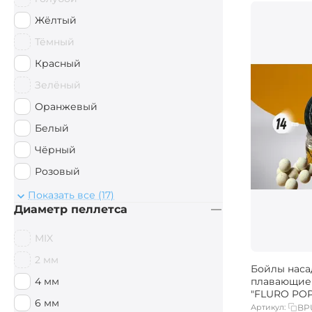
Дыня
Жёлтый
Кальмар
Тёмный
Карамель
Красный
Кислая Груша
Зелёный
Кислый кальмар
Оранжевый
Клубника
Белый
Клюква
Чёрный
Конопля
Розовый
Кориандр
Коричневый
Показать все (17)
Корица
Диаметр пеллетса
Бежевый
Краб
Серый
MIX
Креветки
Светлый
2 мм
Криль
Бойлы нас
Фиолетовый
плавающие
4 мм
Кукуруза
"FLURO PO
Nite-Glo (светящийся в темноте)
6 мм
ОРЕХ) 14 мм,
Артикул:
BP
Кукурузный ликёр