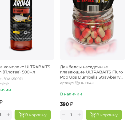
а комплекс ULTRABAITS
Дамбелсы насадочные
h (Плотва) 500мл
плавающие ULTRABAITS Fluro
Pop Ups Dumbells Strawberry
л:
AK500PL
(Клубника)
Артикул:
DP1014K
личии
В наличии
₽
‍390‍
₽
+
+
−
В корзину
В корзину