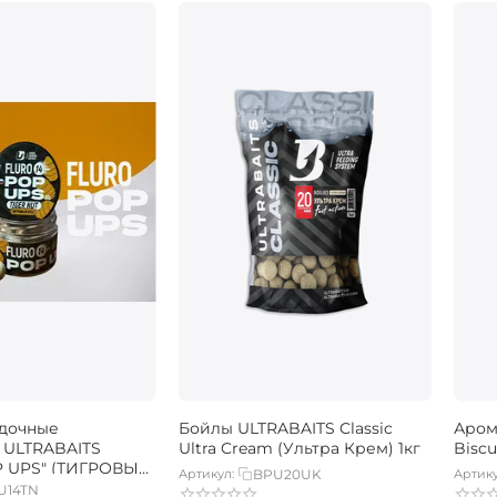
адочные
Бойлы ULTRABAITS Classic
Аром
 ULTRABAITS
Ultra Cream (Ультра Крем) 1кг
Biscu
P UPS" (ТИГРОВЫЙ
Артикул:
BPU20UK
Артику
 30 г
U14TN