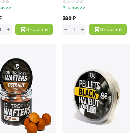
личии
В наличии
₽
‍380‍
₽
+
+
−
В корзину
В корзину