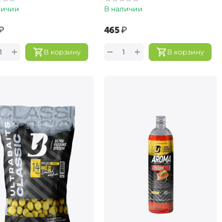
личии
В наличии
₽
‍465‍
₽
+
+
−
В корзину
В корзину