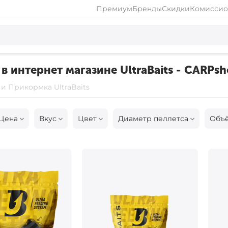
Премиум
Бренды
Скидки
Комиссио
в интернет магазине UltraBaits - CARPsh
и Прикормка UltraBaits
Цена
Вкус
Цвет
Диаметр пеллетса
Объ