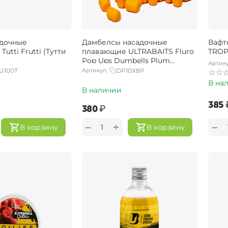
адочные
Дамбелсы насадочные
Вафт
utti Frutti (Тутти
плавающие ULTRABAITS Fluro
TROP
Pop Ups Dumbells Plum
Артику
(Слива)
U100T
Артикул:
DP10X8P
В на
В наличии
‍385‍
‍380‍
₽
+
−
−
В корзину
В корзину