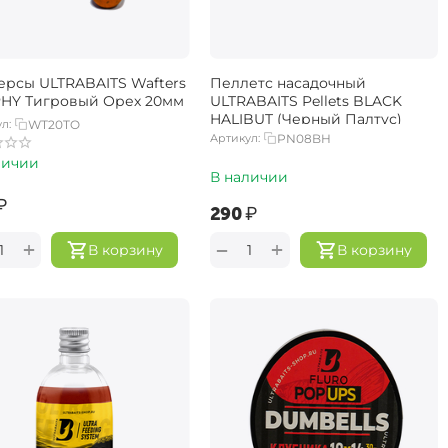
ерсы ULTRABAITS Wafters
Пеллетс насадочный
HY Тигровый Орех 20мм
ULTRABAITS Pellets BLACK
HALIBUT (Черный Палтус)
л:
WT20TO
Артикул:
PN08BH
личии
В наличии
₽
‍290‍
₽
+
+
−
В корзину
В корзину