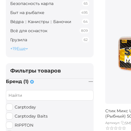
Безопасность карпа
65
Быт на рыбалке
495
Вёдра :: Канистры :: Баночки
64
Всё для оснасток
809
Грузила
62
+19
Еще
Фильтры товаров
Бренд (1)
Carptoday
Стик Микс 
Carptoday Baits
(Рыбный) 5
Артикул:
SM
RIPPTON