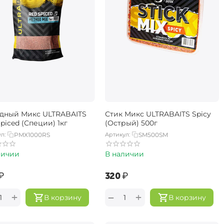
дный Микс ULTRABAITS
Стик Микс ULTRABAITS Spicy
piced (Специи) 1кг
(Острый) 500г
л:
PMX1000RS
Артикул:
SM500SM
личии
В наличии
₽
‍320‍
₽
+
+
−
В корзину
В корзину