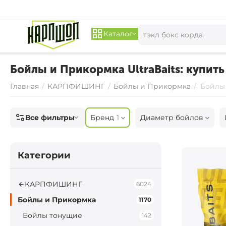
Каталог
Бойлы и Прикормка UltraBaits: купить 
Главная
/
КАРПФИШИНГ
/
Бойлы и Прикормка
/
Бойлы 
Все фильтры
Бренд
1
Диаметр бойлов
Категории
КАРПФИШИНГ
6024
Бойлы и Прикормка
1170
Бойлы тонущие
142