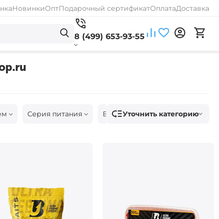
нка
Новинки
Опт
Подарочный сертификат
Оплата
Доставка
8 (499) 653-93-55
op.ru
Уточнить категорию
ём
Серия питания
Вес
Бесплатная доставка