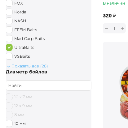
FOX
В наличии
Korda
‍320‍
₽
NASH
+
−
FFEM Baits
Mad Carp Baits
UltraBaits
VSBaits
StarBaits
Показать все (28)
Диаметр бойлов
Поймал - Отпусти
Drennan
Anaconda
10 х 7 мм
EastShark
12 х 9 мм
ASV-CODE
8 мм
Sportex
10 мм
ESP