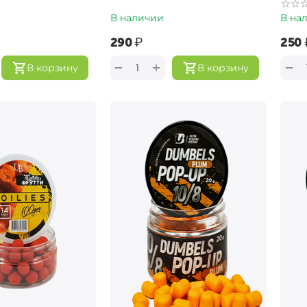
В наличии
В на
‍290‍
₽
‍250‍
+
−
−
В корзину
В корзину