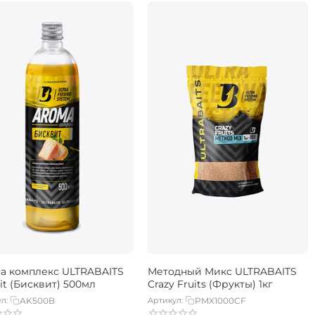
а комплекс ULTRABAITS
Методный Микс ULTRABAITS
it (Бисквит) 500мл
Crazy Fruits (Фрукты) 1кг
л:
AK500B
Артикул:
PMX1000CF