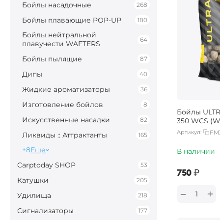
Бойлы насадочные
268
Бойлы плавающие POP-UP
180
Бойлы нейтральной
64
плавучести WAFTERS
Бойлы пылящие
87
Дипы
40
Жидкие ароматизаторы
36
Изготовление бойлов
8
Бойлы ULTR
Искусственные насадки
82
350 WCS (Wil
Артикул:
FM
Ликвиды :: Аттрактанты
165
+8
Еще
В наличии
Carptoday SHOP
53
‍750‍
₽
Катушки
205
+
−
Удилища
218
Сигнализаторы
177