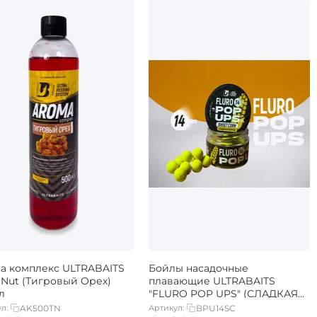
а комплекс ULTRABAITS
Бойлы насадочные
r Nut (Тигровый Орех)
плавающие ULTRABAITS
л
"FLURO POP UPS" (СЛАДКАЯ
КУКУРУЗА) 14 мм, 30 г
л:
AK500TN
Артикул:
BPU14SC