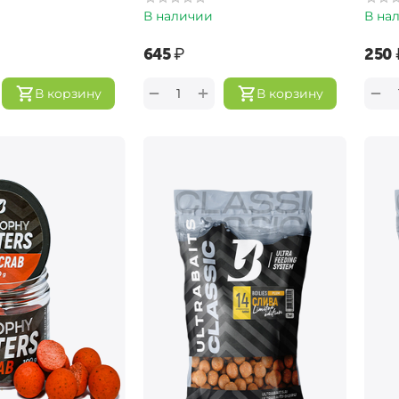
В наличии
В на
‍645‍
₽
‍250‍
+
−
−
В корзину
В корзину