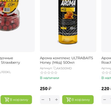
адочные
Арома комплекс ULTRABAITS
Аром
 Strawberry
Honey (Мёд) 500мл
Roac
Артикул:
AK500MD
Артику
U100KL
В наличии
В на
‍250‍
₽
‍220‍
+
−
−
В корзину
В корзину