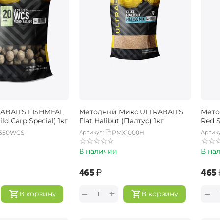
ABAITS FISHMEAL
Методный Микс ULTRABAITS
Мето
d Carp Special) 1кг
Flat Halibut (Палтус) 1кг
Red S
350WCS
Артикул:
PMX1000H
Артику
В наличии
В на
‍465‍
₽
‍465‍
+
−
−
В корзину
В корзину