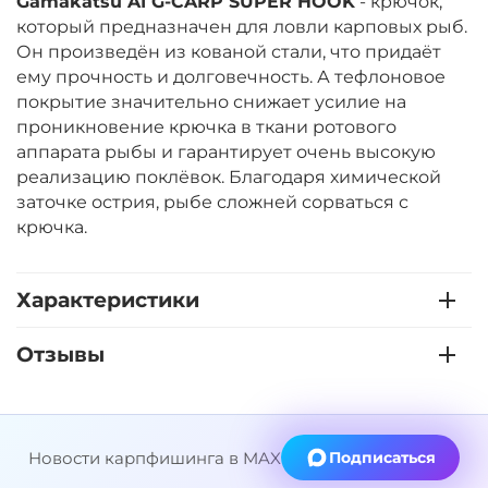
Gamakatsu A1 G-CARP SUPER HOOK
- крючок,
который предназначен для ловли карповых рыб.
Он произведён из кованой стали, что придаёт
ему прочность и долговечность. А тефлоновое
‍335‍
₽
‍559‍
₽
покрытие значительно снижает усилие на
проникновение крючка в ткани ротового
Размер:
8
аппарата рыбы и гарантирует очень высокую
реализацию поклёвок. Благодаря химической
заточке острия, рыбе сложней сорваться с
крючка.
Характеристики
Отзывы
Новости карпфишинга в MAX
Подписаться