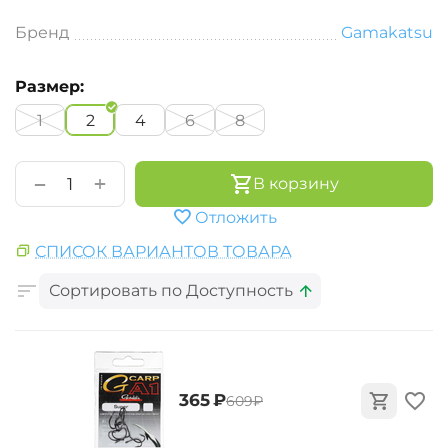
Бренд
Gamakatsu
Размер:
1
2
4
6
8
+
−
В корзину
Отложить
СПИСОК ВАРИАНТОВ ТОВАРА
Сортировать по Доступность
‍365‍
₽
‍609‍
₽