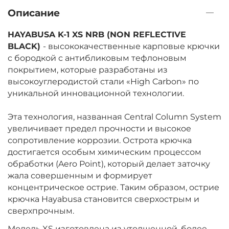
Описание
Размер крючка:
№ 4
HAYABUSA K-1 XS NRB (NON REFLECTIVE
BLACK)
- высококачественные карповые крючки
с бородкой с антибликовым тефлоновым
покрытием, которые разработаны из
высокоуглеродистой стали «High Carbon» по
уникальной инновационной технологии.
Эта технология, названная Central Column System
увеличивает предел прочности и высокое
сопротивление коррозии. Острота крючка
достигается особым химическим процессом
обработки (Aero Point), который делает заточку
жала совершенным и формирует
концентрическое острие. Таким образом, острие
крючка Hayabusa становится сверхострым и
сверхпрочным.
Модель XS изготовлена из утолщенной, более