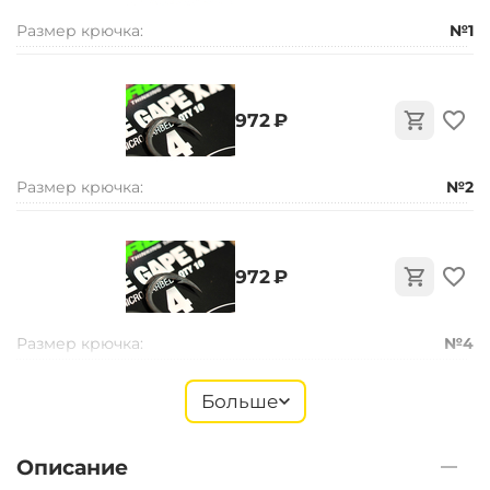
Размер крючка:
№1
‍972‍
₽
Размер крючка:
№2
‍972‍
₽
Размер крючка:
№4
Больше
‍972‍
₽
Описание