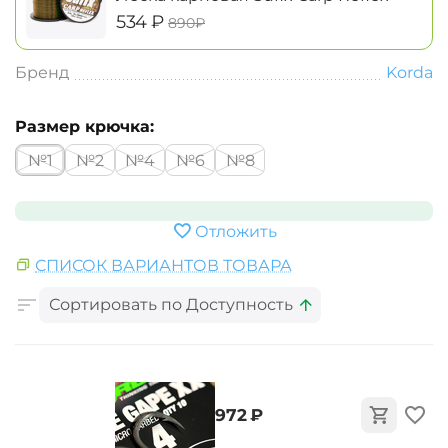
‍534‍
₽
‍890‍
₽
Бренд
Korda
Размер крючка:
№1
№2
№4
№6
№8
Отложить
СПИСОК ВАРИАНТОВ ТОВАРА
Сортировать по Доступность
‍972‍
₽