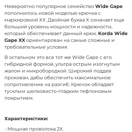
Размер крючка:
№6
Невероятно популярное семейство
Wide Gape
пополнилось новой моделью крючка с
маркировкой XX. Двойная буква X означает еще
‍972‍
₽
больший уровень мощности и надежности,
который обеспечивает данный крюк.
Korda Wide
Gape XX
ориентирован на самые сложные и
Размер крючка:
№8
требовательные условия.
В остальном это все тот же Wide Gape с его
гибридной формой, ультра острым изогнутым
жалом и микробородкой. Широкий поддев
прокован, дабы обеспечить максимальное
сопротивление на разгиб. Крючок обладает
тусклым шелковисто-гладким тефлоновым
покрытием.
Характеристики:
- Мощная проволока 2X.