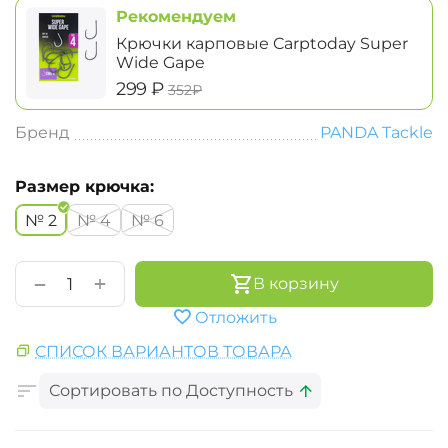
Рекомендуем
Крючки карповые Carptoday Super
Wide Gape
‍299‍
₽
‍352‍
₽
Бренд
PANDA Tackle
Размер крючка:
№ 2
№ 4
№ 6
+
−
В корзину
Отложить
СПИСОК ВАРИАНТОВ ТОВАРА
Сортировать по Доступность