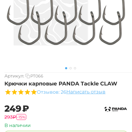
Артикул:
PT066
Крючки карповые PANDA Tackle CLAW
Написать отзыв
Отзывов: 26
‍249‍
₽
‍293‍
₽
-15%
В наличии