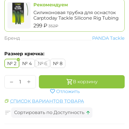
Рекомендуем
Силиконовая трубка для оснасток
Carptoday Tackle Silicone Rig Tubing
‍299‍
₽
‍352‍
₽
Бренд
PANDA Tackle
Размер крючка:
№ 2
№ 4
№ 6
№ 8
+
−
В корзину
Отложить
СПИСОК ВАРИАНТОВ ТОВАРА
Сортировать по Доступность