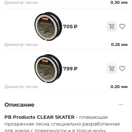
Диаметр лески:
0.30 мм
‍705‍
₽
Диаметр лески:
0.25 мм
‍799‍
₽
Диаметр лески:
0.20 мм
Описание
PB Products CLEAR SKATER
– плавающая
прозрачная леска, специально разработанная
для ловли с поверхности и в толще воды.