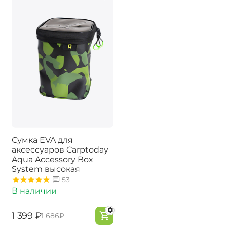
Сумка EVA для
аксессуаров Carptoday
Aqua Accessory Box
System высокая
53
В наличии
‍1 399‍
₽
‍1 686‍
₽